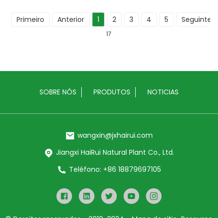
Primeiro
Anterior
1
2
3
4
5
Seguinte
17
SOBRE NÓS
PRODUTOS
NOTICIAS
wangxin@jxhairui.com
Jiangxi HaiRui Natural Plant Co., Ltd.
Teléfono: +86 18879697105