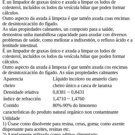
É un limpador de graxas único e axuda a limpar os lodos de
colesterol, incluídos os lodos da vesícula biliar que poden formar
cálculos.
Outro aspecto da axuda á limpeza é que tamén axuda coas encimas
de desintoxicación do fígado.
As súas propiedades calmantes, un composto para a saúde,
demostrou unha marabillosa capacidade para axudar con diversos
problemas de saúde, como mellorar a indixestión, o refluxo ácido e a
lentitude intestinal.
É un limpador de graxas único e axuda a limpar os lodos de
colesterol, incluídos os lodos da vesícula biliar que poden formar
cálculos.
Outro aspecto da axuda á limpeza é que tamén axuda cos encimas
de desintoxicación do fígado. As súas propiedades calmantes
Aparencia
Líquido incoloro ou amarelo claro
cheiro
cheiro único a casca de laranxa
Densidade relativa
0,8381 ~ 0,8431
índice de refracción
1,4710 ~ 1,4760
Contido
80%-90% do limoneno
características do produto
natural orgánico non contaminante
Utilidade
1) Úsase como disolvente para resina, ceras, goma; como axente
dispersante para aceites, resinas etc.
2) Amplamente utilizado como aditivo alimentario.