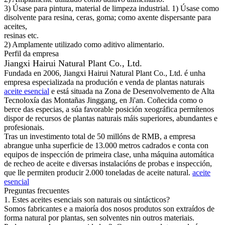
3) Úsase para pintura, material de limpeza industrial. 1) Úsase como
disolvente para resina, ceras, goma; como axente dispersante para
aceites,
resinas etc.
2) Amplamente utilizado como aditivo alimentario.
Perfil da empresa
Jiangxi Hairui Natural Plant Co., Ltd.
Fundada en 2006, Jiangxi Hairui Natural Plant Co., Ltd. é unha
empresa especializada na produción e venda de plantas naturais
aceite esencial
e está situada na Zona de Desenvolvemento de Alta
Tecnoloxía das Montañas Jinggang, en Ji'an. Coñecida como o
berce das especias, a súa favorable posición xeográfica permítenos
dispor de recursos de plantas naturais máis superiores, abundantes e
profesionais.
Tras un investimento total de 50 millóns de RMB, a empresa
abrangue unha superficie de 13.000 metros cadrados e conta con
equipos de inspección de primeira clase, unha máquina automática
de recheo de aceite e diversas instalacións de probas e inspección,
que lle permiten producir 2.000 toneladas de aceite natural.
aceite
esencial
Preguntas frecuentes
1. Estes aceites esenciais son naturais ou sintácticos?
Somos fabricantes e a maioría dos nosos produtos son extraídos de
forma natural por plantas, sen solventes nin outros materiais.