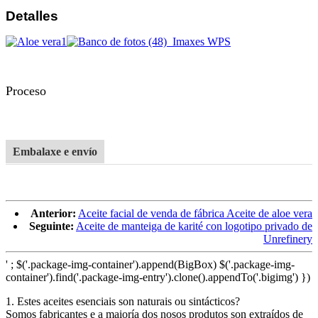
Detalles
Proceso
Embalaxe e envío
Anterior:
Aceite facial de venda de fábrica Aceite de aloe vera
Seguinte:
Aceite de manteiga de karité con logotipo privado de
Unrefinery
' ; $('.package-img-container').append(BigBox) $('.package-img-
container').find('.package-img-entry').clone().appendTo('.bigimg') })
1. Estes aceites esenciais son naturais ou sintácticos?
Somos fabricantes e a maioría dos nosos produtos son extraídos de