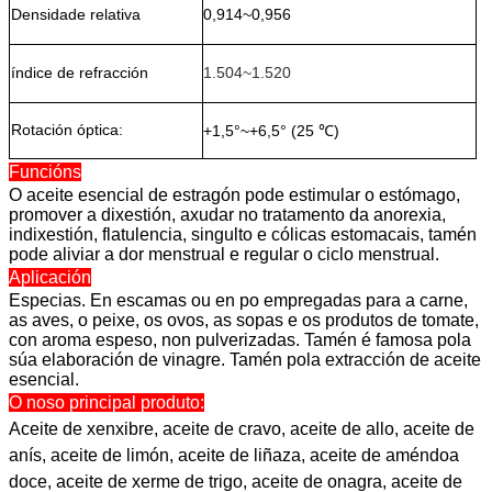
Densidade relativa
0,914~0,956
índice de refracción
1.504~1.520
Rotación óptica:
+1,5°~+6,5° (25 ℃)
Funcións
O aceite esencial de estragón pode estimular o estómago,
promover a dixestión, axudar no tratamento da anorexia,
indixestión, flatulencia, singulto e cólicas estomacais, tamén
pode aliviar a dor menstrual e regular o ciclo menstrual.
Aplicación
Especias. En escamas ou en po empregadas para a carne,
as aves, o peixe, os ovos, as sopas e os produtos de tomate,
con aroma espeso, non pulverizadas. Tamén é famosa pola
súa elaboración de vinagre. Tamén pola extracción de aceite
esencial.
O noso principal produto:
Aceite de xenxibre, aceite de cravo, aceite de allo, aceite de
anís, aceite de limón, aceite de liñaza, aceite de améndoa
doce, aceite de xerme de trigo, aceite de onagra, aceite de