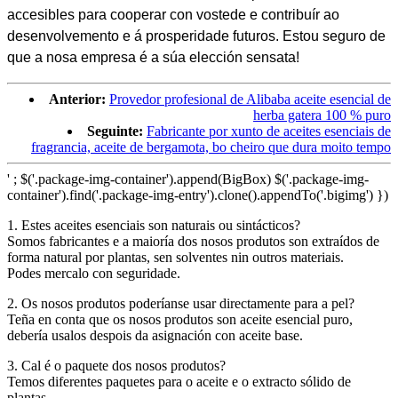
accesibles para cooperar con vostede e contribuír ao
desenvolvemento e á prosperidade futuros. Estou seguro de
que a nosa empresa é a súa elección sensata!
Anterior:
Provedor profesional de Alibaba aceite esencial de
herba gatera 100 % puro
Seguinte:
Fabricante por xunto de aceites esenciais de
fragrancia, aceite de bergamota, bo cheiro que dura moito tempo
' ; $('.package-img-container').append(BigBox) $('.package-img-
container').find('.package-img-entry').clone().appendTo('.bigimg') })
1. Estes aceites esenciais son naturais ou sintácticos?
Somos fabricantes e a maioría dos nosos produtos son extraídos de
forma natural por plantas, sen solventes nin outros materiais.
Podes mercalo con seguridade.
2. Os nosos produtos poderíanse usar directamente para a pel?
Teña en conta que os nosos produtos son aceite esencial puro,
debería usalos despois da asignación con aceite base.
3. Cal é o paquete dos nosos produtos?
Temos diferentes paquetes para o aceite e o extracto sólido de
plantas.