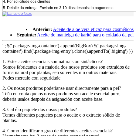
4. Por solicitude dos clientes
5. Detalle da entrega: Enviado en 3-10 días despois do pagamento
Anterior:
Aceite de aloe vera eficaz para cosméticos
Seguinte:
Aceite de manteiga de karité para o coidado da pel
' ; $('.package-img-container').append(BigBox) $('.package-img-
container').find('.package-img-entry').clone().appendTo('.bigimg') })
1. Estes aceites esenciais son naturais ou sintácticos?
Somos fabricantes e a maioría dos nosos produtos son extraídos de
forma natural por plantas, sen solventes nin outros materiais.
Podes mercalo con seguridade.
2. Os nosos produtos poderíanse usar directamente para a pel?
Teña en conta que os nosos produtos son aceite esencial puro,
debería usalos despois da asignación con aceite base.
3. Cal é o paquete dos nosos produtos?
Temos diferentes paquetes para o aceite e o extracto sólido de
plantas.
4. Como identificar o grao de diferentes aceites esenciais?