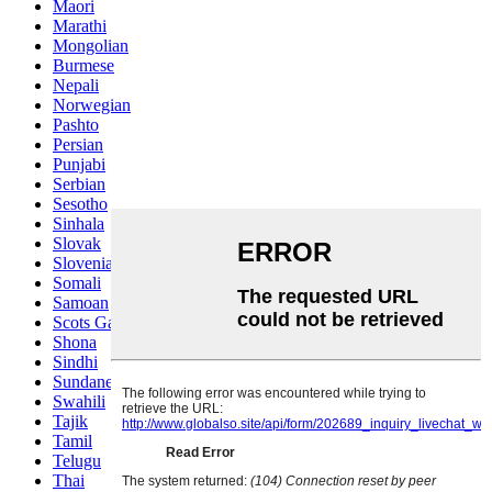
Maori
Marathi
Mongolian
Burmese
Nepali
Norwegian
Pashto
Persian
Punjabi
Serbian
Sesotho
Sinhala
Slovak
Slovenian
Somali
Samoan
Scots Gaelic
Shona
Sindhi
Sundanese
Swahili
Tajik
Tamil
Telugu
Thai