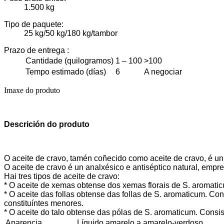
1.500 kg
Tipo de paquete:
25 kg/50 kg/180 kg/tambor
Prazo de entrega
:
Cantidade (quilogramos)
1 – 100
>100
Tempo estimado (días)
6
A negociar
Imaxe do produto
Descrición do produto
O aceite de cravo, tamén coñecido como aceite de cravo, é u
O aceite de cravo é un analxésico e antiséptico natural, empr
Hai tres tipos de aceite de cravo:
* O aceite de xemas obtense dos xemas florais de S. aromatic
* O aceite das follas obtense das follas de S. aromaticum. C
constituíntes menores.
* O aceite do talo obtense das pólas de S. aromaticum. Consi
Aparencia
Líquido amarelo a amarelo-verdoso