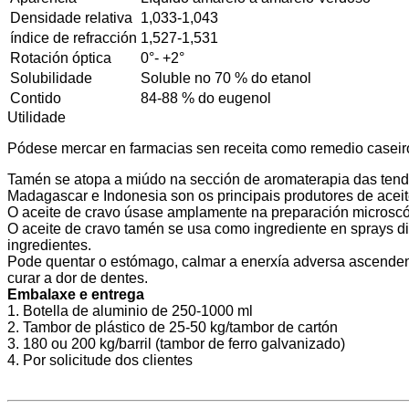
Densidade relativa
1,033-1,043
índice de refracción
1,527-1,531
Rotación óptica
0°- +2°
Solubilidade
Soluble no 70 % do etanol
Contido
84-88 % do eugenol
Utilidade
Pódese mercar en farmacias sen receita como remedio caseiro 
Tamén se atopa a miúdo na sección de aromaterapia das tend
Madagascar e Indonesia son os principais produtores de aceit
O aceite de cravo úsase amplamente na preparación microscópi
O aceite de cravo tamén se usa como ingrediente en sprays disu
ingredientes.
Pode quentar o estómago, calmar a enerxía adversa ascendente,
curar a dor de dentes.
Embalaxe e entrega
1. Botella de aluminio de 250-1000 ml
2. Tambor de plástico de 25-50 kg/tambor de cartón
3. 180 ou 200 kg/barril (tambor de ferro galvanizado)
4. Por solicitude dos clientes