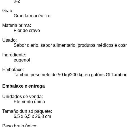
0-2
Grao:
Grao farmacéutico
Materia prima:
Flor de cravo
Usado:
Sabor diario, sabor alimentario, produtos médicos e cos
Ingrediente:
eugenol
Embalaxe:
Tambor, peso neto de 50 kg/200 kg en galóns GI Tambor
Embalaxe e entrega
Unidades de venda:
Elemento único
Tamaño dun só paquete:
6,5 x 6,5 x 26,8 cm
Peso bruto único: