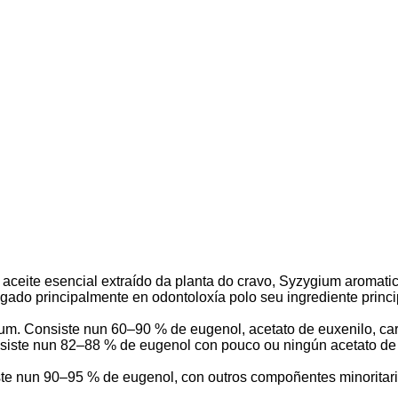
n aceite esencial extraído da planta do cravo, Syzygium aroma
egado principalmente en odontoloxía polo seu ingrediente princi
um. Consiste nun 60–90 % de eugenol, acetato de euxenilo, cari
onsiste nun 82–88 % de eugenol con pouco ou ningún acetato de
ste nun 90–95 % de eugenol, con outros compoñentes minoritari